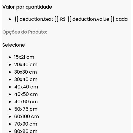
Valor por quantidade
{[ deduction.text ]}
R$ {[ deduction.value ]}
cada
Opções do Produto:
Selecione
15x21 cm
20x40 cm
30x30 cm
30x40 cm
40x40 cm
40x50 cm
40x60 cm
50x75 cm
60x100 cm
70x90 cm
80x80 cm