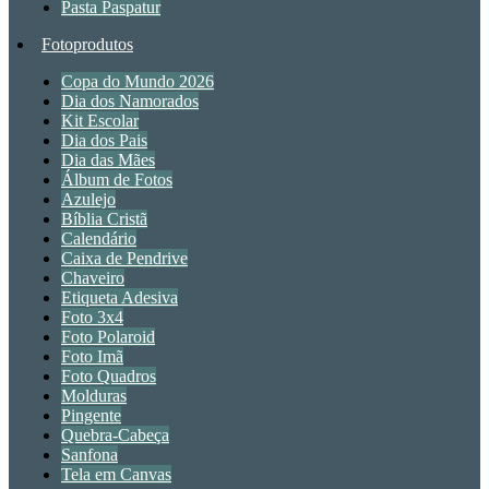
Pasta Paspatur
Fotoprodutos
Copa do Mundo 2026
Dia dos Namorados
Kit Escolar
Dia dos Pais
Dia das Mães
Álbum de Fotos
Azulejo
Bíblia Cristã
Calendário
Caixa de Pendrive
Chaveiro
Etiqueta Adesiva
Foto 3x4
Foto Polaroid
Foto Imã
Foto Quadros
Molduras
Pingente
Quebra-Cabeça
Sanfona
Tela em Canvas